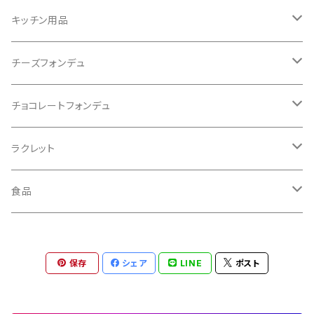
キッチン用品
食器・カトラリー
チーズフォンデュ
カッティングボード
フォンデュ一式セット
チョコレートフォンデュ
ペッパーミル
フォンデュ鍋セット
チョコレートフォンデュ鍋セット
ラクレット
その他 キッチン用品
フォンデュ鍋
ラクレットグリルセット
食品
フォンデュ用フォーク
ポテトバスケット
チーズフォンデュ レトルト
保存
シェア
LINE
ポスト
バナースタンド
フォンデュ用パン