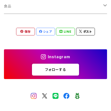
その他 キッチン用品
フォンデュ鍋
ラクレットグリルセット
食品
フォンデュ用フォーク
ポテトバスケット
チーズフォンデュ レトルト
保存
シェア
LINE
ポスト
バナースタンド
フォンデュ用パン
ブレッドバスケット
酢漬けピクルス
Instagram
ポテトバスケット
スパイス
フォローする